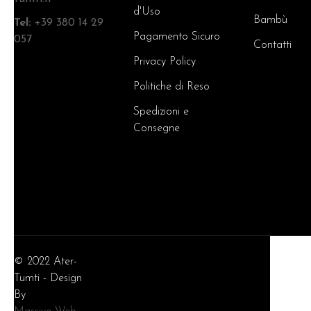
d'Uso
Bambù
Tel:
+39 380 14 29
Pagamento Sicuro
057
Contatti
Privacy Policy
Politiche di Reso
Spedizioni e
Consegne
© 2022 Ater-
Tumti - Design
By