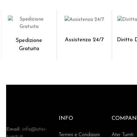
Assistenza 24/7
Diritto
Spedizione
Gratuita
INFO
COMPAN
Email:
info@ater-
Termini e Condizioni
Ater Tumti
tumti.it