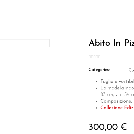
Abito In Pi
Categories:
Col
Taglia e vestibil
La modella indo
83 cm, vita 59 c
Composizione:
T
Collezione Ediz
300,00 €